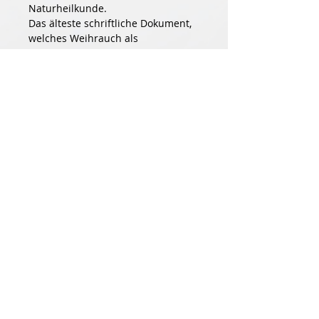
Naturheilkunde.
Das älteste schriftliche Dokument, 
welches Weihrauch als 
Naturheilmittel nennt ist der 
altägytische Papyrus Ebers.
Weihrauchzubereitungen wurden 
schon seit über 5000 Jahren in 
Form von Pulvern, Ölen, Salben und 
Pflastern bei derart vielen 
Beschwerden eingesetzt.
Insbesondere in Indien besitzt der 
Weihrauchharz in der 
Naturheilkunde eine lange 
Tradition. In der 
Ayurvedamedizin(Ayurveda= die 
Lehre vom langen Leben)wird das 
Harz des indischen 
Weihrauchbaumes (Boswellia 
Serrata)seit Jahrhunderten 
vielfälltig verwendet.