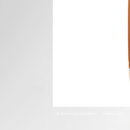
© Stera Cosmed GMBH
Impressum